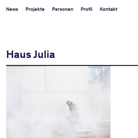
kontektum
Kurz vor Fertigstellung des Haus Birkenhain hat der Fotogr
architektur
News
im Berliner Westend besucht.
Projekte
Personen
Profil
Kontakt
Haus Julia